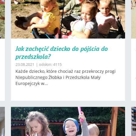
Jak zachęcić dziecko do pójścia do
przedszkola?
23.08.2021
| odsłon: 4115
Każde dziecko, które chociaż raz przekroczy progi
Niepublicznego Żłobka i Przedszkola Mały
Europejczyk w...