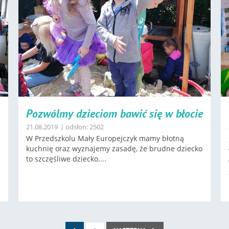
Pozwólmy dzieciom bawić się w błocie
21.08.2019
| odsłon: 2502
W Przedszkolu Mały Europejczyk mamy błotną
kuchnię oraz wyznajemy zasadę, że brudne dziecko
to szczęśliwe dziecko....