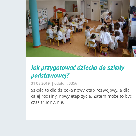
Jak przygotować dziecko do szkoły
podstawowej?
31.08.2019
| odsłon: 3366
Szkoła to dla dziecka nowy etap rozwojowy, a dla
całej rodziny, nowy etap życia. Zatem może to być
czas trudny, nie...