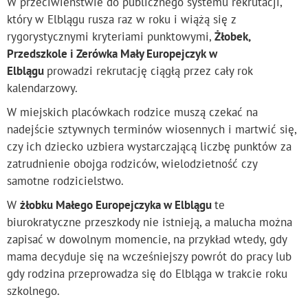
W przeciwieństwie do publicznego systemu rekrutacji,
który w Elblągu rusza raz w roku i wiążą się z
rygorystycznymi kryteriami punktowymi,
Żłobek,
Przedszkole i Zerówka Mały Europejczyk w
Elblągu
prowadzi rekrutację ciągłą przez cały rok
kalendarzowy.
W miejskich placówkach rodzice muszą czekać na
nadejście sztywnych terminów wiosennych i martwić się,
czy ich dziecko uzbiera wystarczającą liczbę punktów za
zatrudnienie obojga rodziców, wielodzietność czy
samotne rodzicielstwo.
W
żłobku Małego Europejczyka w Elblągu
te
biurokratyczne przeszkody nie istnieją, a malucha można
zapisać w dowolnym momencie, na przykład wtedy, gdy
mama decyduje się na wcześniejszy powrót do pracy lub
gdy rodzina przeprowadza się do Elbląga w trakcie roku
szkolnego.