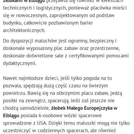
żłobkami w Elblągu
przejawia się również w kwestiach
technicznych i logistycznych, ponieważ placówka mieści
się w nowoczesnym, zaprojektowanym od podstaw
budynku, całkowicie pozbawionym barier
architektonicznych.
Do dyspozycji maluchów jest ogromny, bezpieczny i
doskonale wyposażony plac zabaw oraz przestrzenne,
doskonale doświetlone sale z certyfikowanymi pomocami
dydaktycznymi.
Nawet najmłodsze dzieci, jeśli tylko pogoda na to
pozwala, spędzają dużą część czasu na świeżym
powietrzu. Bawią się na olbrzymim placu zabaw, jedzą
posiłki na zewnątrz, spacerują. Jeśli zaś jeszcze nie
chodzą samodzielnie,
żłobek Małego Europejczyka w
Elblągu
posiada 6-osobowe wózki spacerowe
sprowadzone z USA. Dzięki temu maluszki mogą nie tylko
uczestniczyć w codziennych spacerach, ale również