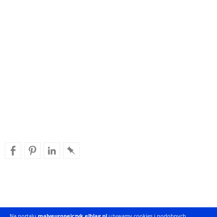
Na portalu
malyeuropejczyk.elblag.pl
używamy cookies i podobnych