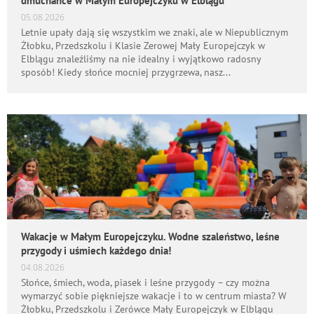
dmuchańce w Małym Europejczyku w Elblągu
05.08.2026
Letnie upały dają się wszystkim we znaki, ale w Niepublicznym
Żłobku, Przedszkolu i Klasie Zerowej Mały Europejczyk w
Elblągu znaleźliśmy na nie idealny i wyjątkowo radosny
sposób! Kiedy słońce mocniej przygrzewa, nasz...
Wakacje w Małym Europejczyku. Wodne szaleństwo, leśne
przygody i uśmiech każdego dnia!
04.08.2026
Słońce, śmiech, woda, piasek i leśne przygody – czy można
wymarzyć sobie piękniejsze wakacje i to w centrum miasta? W
Żłobku, Przedszkolu i Zerówce Mały Europejczyk w Elblągu