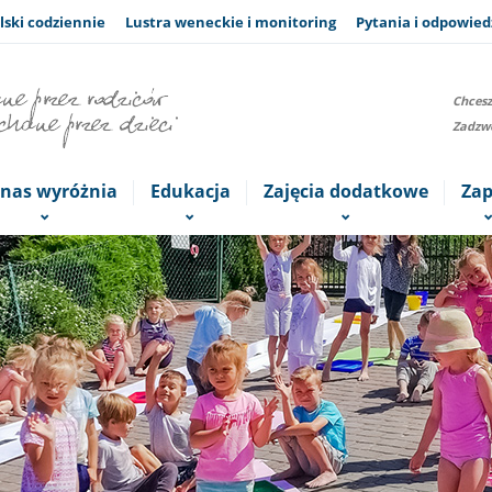
lski codziennie
Lustra weneckie i monitoring
Pytania i odpowied
Chcesz
Zadzwo
 nas wyróżnia
Edukacja
Zajęcia dodatkowe
Zap