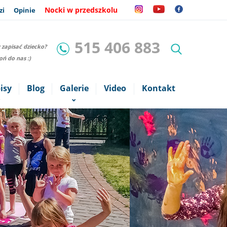
Nocki w przedszkolu
zi
Opinie
515 406 883
 zapisać dziecko?
ń do nas :)
isy
Blog
Galerie
Video
Kontakt