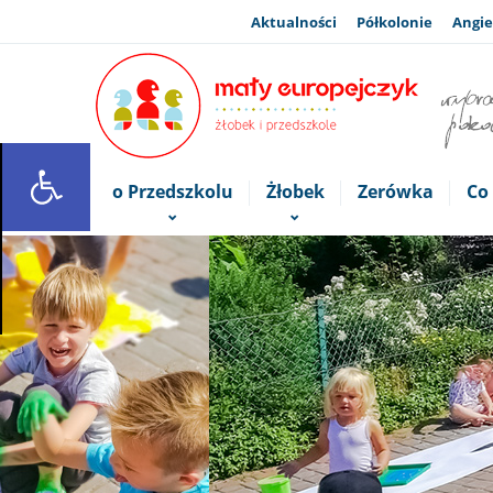
Aktualności
Półkolonie
Angie
o Przedszkolu
Żłobek
Zerówka
Co