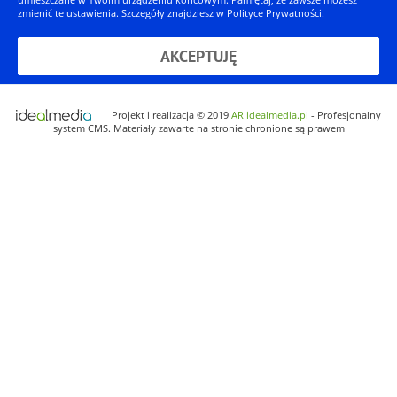
zmienić te ustawienia. Szczegóły znajdziesz w
Polityce Prywatności
.
AKCEPTUJĘ
Projekt i realizacja © 2019
AR idealmedia.pl
- Profesjonalny
system CMS. Materiały zawarte na stronie chronione są prawem