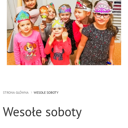
STRONA GŁÓWNA
WESOŁE SOBOTY
Wesołe soboty