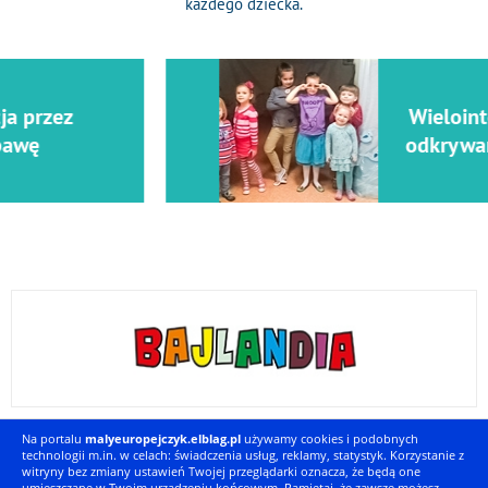
każdego dziecka.
Wielointeligentne
odkrywanie świata
Na portalu
malyeuropejczyk.elblag.pl
używamy cookies i podobnych
technologii m.in. w celach: świadczenia usług, reklamy, statystyk. Korzystanie z
witryny bez zmiany ustawień Twojej przeglądarki oznacza, że będą one
umieszczane w Twoim urządzeniu końcowym. Pamiętaj, że zawsze możesz