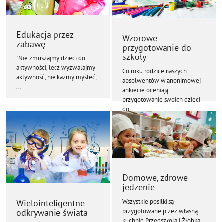
Edukacja przez
Wzorowe
zabawę
przygotowanie do
szkoły
"Nie zmuszajmy dzieci do
aktywności, lecz wyzwalajmy
Co roku rodzice naszych
aktywność, nie każmy myśleć,
absolwentów w anonimowej
...
ankiecie oceniają
przygotowanie swoich dzieci
do...
Domowe, zdrowe
jedzenie
Wielointeligentne
Wszystkie posiłki są
odkrywanie świata
przygotowane przez własną
kuchnię Przedszkola i Żłobka