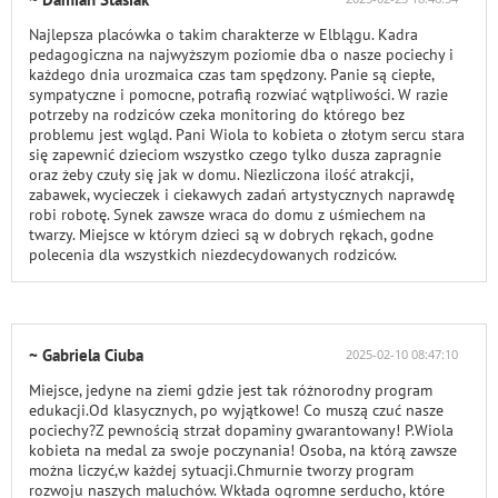
Najlepsza placówka o takim charakterze w Elblągu. Kadra
pedagogiczna na najwyższym poziomie dba o nasze pociechy i
każdego dnia urozmaica czas tam spędzony. Panie są ciepłe,
sympatyczne i pomocne, potrafią rozwiać wątpliwości. W razie
potrzeby na rodziców czeka monitoring do którego bez
problemu jest wgląd. Pani Wiola to kobieta o złotym sercu stara
się zapewnić dzieciom wszystko czego tylko dusza zapragnie
oraz żeby czuły się jak w domu. Niezliczona ilość atrakcji,
zabawek, wycieczek i ciekawych zadań artystycznych naprawdę
robi robotę. Synek zawsze wraca do domu z uśmiechem na
twarzy. Miejsce w którym dzieci są w dobrych rękach, godne
polecenia dla wszystkich niezdecydowanych rodziców.
~ Gabriela Ciuba
2025-02-10 08:47:10
Miejsce, jedyne na ziemi gdzie jest tak różnorodny program
edukacji.Od klasycznych, po wyjątkowe! Co muszą czuć nasze
pociechy?Z pewnością strzał dopaminy gwarantowany! P.Wiola
kobieta na medal za swoje poczynania! Osoba, na którą zawsze
można liczyć,w każdej sytuacji.Chmurnie tworzy program
rozwoju naszych maluchów. Wkłada ogromne serducho, które