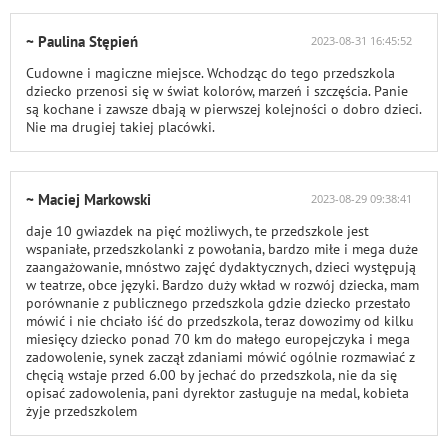
~ Paulina Stępień
2023-08-31 16:45:52
Cudowne i magiczne miejsce. Wchodząc do tego przedszkola
dziecko przenosi się w świat kolorów, marzeń i szczęścia. Panie
są kochane i zawsze dbają w pierwszej kolejności o dobro dzieci.
Nie ma drugiej takiej placówki.
~ Maciej Markowski
2023-08-29 09:38:41
daje 10 gwiazdek na pięć możliwych, te przedszkole jest
wspaniałe, przedszkolanki z powołania, bardzo miłe i mega duże
zaangażowanie, mnóstwo zajęć dydaktycznych, dzieci występują
w teatrze, obce języki. Bardzo duży wkład w rozwój dziecka, mam
porównanie z publicznego przedszkola gdzie dziecko przestało
mówić i nie chciało iść do przedszkola, teraz dowozimy od kilku
miesięcy dziecko ponad 70 km do małego europejczyka i mega
zadowolenie, synek zaczął zdaniami mówić ogólnie rozmawiać z
chęcią wstaje przed 6.00 by jechać do przedszkola, nie da się
opisać zadowolenia, pani dyrektor zasługuje na medal, kobieta
żyje przedszkolem