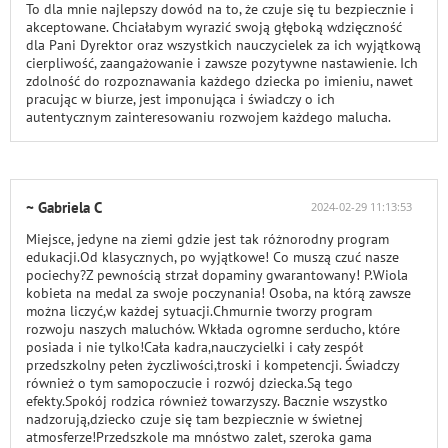
To dla mnie najlepszy dowód na to, że czuje się tu bezpiecznie i
akceptowane. Chciałabym wyrazić swoją głęboką wdzięczność
dla Pani Dyrektor oraz wszystkich nauczycielek za ich wyjątkową
cierpliwość, zaangażowanie i zawsze pozytywne nastawienie. Ich
zdolność do rozpoznawania każdego dziecka po imieniu, nawet
pracując w biurze, jest imponująca i świadczy o ich
autentycznym zainteresowaniu rozwojem każdego malucha.
~ Gabriela C
2024-02-29 11:13:53
Miejsce, jedyne na ziemi gdzie jest tak różnorodny program
edukacji.Od klasycznych, po wyjątkowe! Co muszą czuć nasze
pociechy?Z pewnością strzał dopaminy gwarantowany! P.Wiola
kobieta na medal za swoje poczynania! Osoba, na którą zawsze
można liczyć,w każdej sytuacji.Chmurnie tworzy program
rozwoju naszych maluchów. Wkłada ogromne serducho, które
posiada i nie tylko!Cała kadra,nauczycielki i cały zespół
przedszkolny pełen życzliwości,troski i kompetencji. Świadczy
również o tym samopoczucie i rozwój dziecka.Są tego
efekty.Spokój rodzica również towarzyszy. Bacznie wszystko
nadzorują,dziecko czuje się tam bezpiecznie w świetnej
atmosferze!Przedszkole ma mnóstwo zalet, szeroka gama