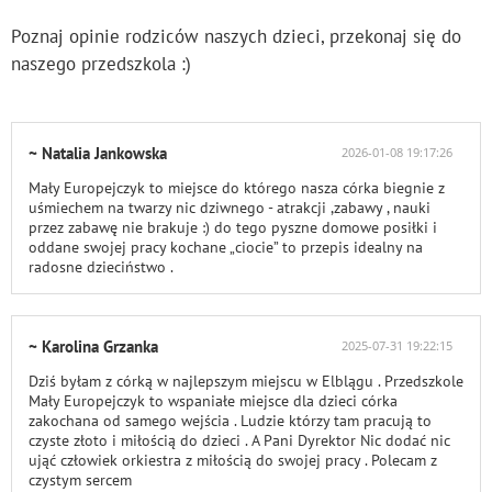
Poznaj opinie rodziców naszych dzieci, przekonaj się do
naszego przedszkola :)
~ Natalia Jankowska
2026-01-08 19:17:26
Mały Europejczyk to miejsce do którego nasza córka biegnie z
uśmiechem na twarzy nic dziwnego - atrakcji ,zabawy , nauki
przez zabawę nie brakuje :) do tego pyszne domowe posiłki i
oddane swojej pracy kochane „ciocie” to przepis idealny na
radosne dzieciństwo .
~ Karolina Grzanka
2025-07-31 19:22:15
Dziś byłam z córką w najlepszym miejscu w Elblągu . Przedszkole
Mały Europejczyk to wspaniałe miejsce dla dzieci córka
zakochana od samego wejścia . Ludzie którzy tam pracują to
czyste złoto i miłością do dzieci . A Pani Dyrektor Nic dodać nic
ująć człowiek orkiestra z miłością do swojej pracy . Polecam z
czystym sercem