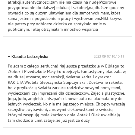
atrakcji,autentyczności,tam nie ma czasu na nudę!Wzorowe
przygotowanie do dalszej edukacji szkolnej,najdłuższe godziny
otwarcia co są dużym ułatwieniem dla samotnych mam, którą
sama jestem z pogodzeniem pracy i wychowaniem.Nikt krzywo
nie patrzy przy odbiorze dziecka co spotykało mnie w
publicznym. Tutaj otrzymałam mnóstwo wsparcia
~ Klaudia Jastrzębska
2023-09-07 10:15:11
Polecam z całego serducha! Najlepsze przedszkole w Elblagu to
Żłobek i Przedszkole Mały Europejczyk. Fantastyczny plac zabaw,
najdłużej otwarte, moc atrakcji, świetna kadra i dyrektor
RAKIETA Wioleta Stepczynska Stepczynska . Dosłownie rakieta,
bo z prędkością światła zarzuca rodziców nowymi pomysłami,
wycieczkami czy imprezami dla dzieciaczków. Zajecia plastyczne,
joga, judo, angielski, hiszpański, nowe auta na akumulatory do
leśnych wycieczek. No nie ma lepszego miejsca. Chłopcy wracają
szczęśliwi, wybawieni, z nowymi ciekawostkami o świecie,
którymi zasypują mnie każdego dnia. Antek i Olek uwielbiają
tam chodzić a Emil żałuje, ze już jest za duży