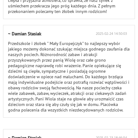
ciepła i przyjazna atmosfera, co sprawia, że nasz synek z
uśmiechem przekracza jego próg każdego dnia. Z pełnym
przekonaniem polecamy ten żłobek innym rodzicom!
~ Damian Stasiak
2025-02-24 14:50:03
Przedszkole i żłobek " Mały Europejczyk" to najlepszy wybór
jakiego możemy dokonać szukając miejsca godnego zaufania dla
naszych pociech. Różnorodność zabaw i atrakcji
przyszykowanych przez panią Wiolę oraz całe grono
pedagogiczne naprawdę robi wrażenie. Panie opiekujące się
dziećmi są ciepłe, sympatyczne i posiadają ogromne
doświadczenie w opiece nad maluchami. Do każdego brzdąca
mają indywidualne podejście oraz potrafią rozwiać wątpliwości i
obawy rodziców swoją fachowością. Na nasze pociechy czeka
wiele zabawek, zabaw, wycieczek, atrakcji oraz ciekawych zadań
artystycznych. Pani Wiola staje na głowie aby urozmaicić czas
dzieciom oraz stara się aby czuły się jak w domu. Placówka
godna polecenia dla wszystkich niezdecydowanych rodziców.
~ Damian Stasiak
2025-02-23 18:46:54