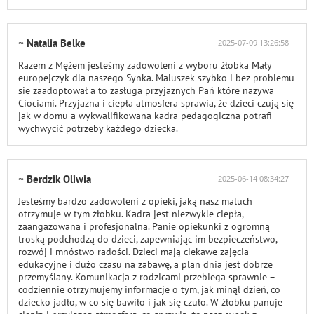
~ Natalia Belke
2025-07-09 13:26:58
Razem z Mężem jesteśmy zadowoleni z wyboru żłobka Mały
europejczyk dla naszego Synka. Maluszek szybko i bez problemu
sie zaadoptował a to zasługa przyjaznych Pań które nazywa
Ciociami. Przyjazna i ciepła atmosfera sprawia, że dzieci czują się
jak w domu a wykwalifikowana kadra pedagogiczna potrafi
wychwycić potrzeby każdego dziecka.
~ Berdzik Oliwia
2025-06-14 08:34:27
Jesteśmy bardzo zadowoleni z opieki, jaką nasz maluch
otrzymuje w tym żłobku. Kadra jest niezwykle ciepła,
zaangażowana i profesjonalna. Panie opiekunki z ogromną
troską podchodzą do dzieci, zapewniając im bezpieczeństwo,
rozwój i mnóstwo radości. Dzieci mają ciekawe zajęcia
edukacyjne i dużo czasu na zabawę, a plan dnia jest dobrze
przemyślany. Komunikacja z rodzicami przebiega sprawnie –
codziennie otrzymujemy informacje o tym, jak minął dzień, co
dziecko jadło, w co się bawiło i jak się czuło. W żłobku panuje