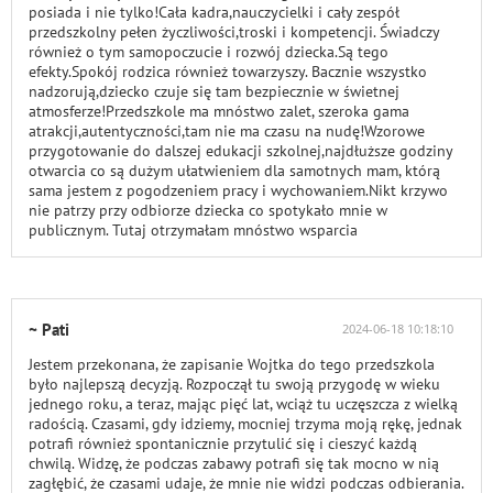
posiada i nie tylko!Cała kadra,nauczycielki i cały zespół
przedszkolny pełen życzliwości,troski i kompetencji. Świadczy
również o tym samopoczucie i rozwój dziecka.Są tego
efekty.Spokój rodzica również towarzyszy. Bacznie wszystko
nadzorują,dziecko czuje się tam bezpiecznie w świetnej
atmosferze!Przedszkole ma mnóstwo zalet, szeroka gama
atrakcji,autentyczności,tam nie ma czasu na nudę!Wzorowe
przygotowanie do dalszej edukacji szkolnej,najdłuższe godziny
otwarcia co są dużym ułatwieniem dla samotnych mam, którą
sama jestem z pogodzeniem pracy i wychowaniem.Nikt krzywo
nie patrzy przy odbiorze dziecka co spotykało mnie w
publicznym. Tutaj otrzymałam mnóstwo wsparcia
~ Pati
2024-06-18 10:18:10
Jestem przekonana, że zapisanie Wojtka do tego przedszkola
było najlepszą decyzją. Rozpoczął tu swoją przygodę w wieku
jednego roku, a teraz, mając pięć lat, wciąż tu uczęszcza z wielką
radością. Czasami, gdy idziemy, mocniej trzyma moją rękę, jednak
potrafi również spontanicznie przytulić się i cieszyć każdą
chwilą. Widzę, że podczas zabawy potrafi się tak mocno w nią
zagłębić, że czasami udaje, że mnie nie widzi podczas odbierania.